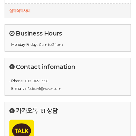
실제삭제사례
Business Hours
• Monday-Friday :
0am to 24pm
Contact infomation
• Phone :
010 .9127 .1956
• E-mail :
infoclean1@naver.com
카카오톡 1:1 상담